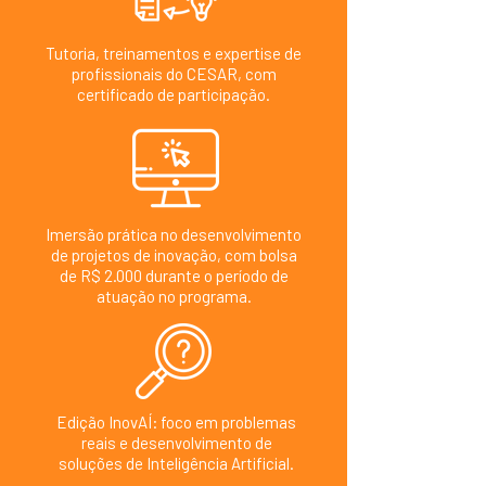
Tutoria, treinamentos e expertise de
profissionais do CESAR, com
certificado de participação.
Imersão prática no desenvolvimento
de projetos de inovação, com bolsa
de R$ 2.000 durante o período de
atuação no programa.
Edição InovAÍ: foco em problemas
reais e desenvolvimento de
soluções de Inteligência Artificial.